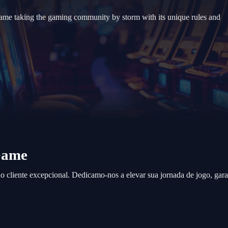
ame taking the gaming community by storm with its unique rules and
Game
 cliente excepcional. Dedicamo-nos a elevar sua jornada de jogo, garan