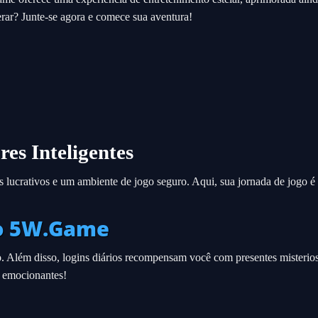
erar? Junte-se agora e comece sua aventura!
es Inteligentes
lucrativos e um ambiente de jogo seguro. Aqui, sua jornada de jogo é
ro 5W.Game
o. Além disso, logins diários recompensam você com presentes misterio
s emocionantes!