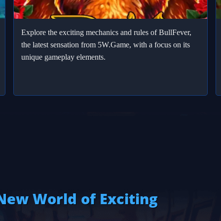
Explore the exciting mechanics and rules of BullFever,
the latest sensation from 5W.Game, with a focus on its
unique gameplay elements.
New World of Exciting