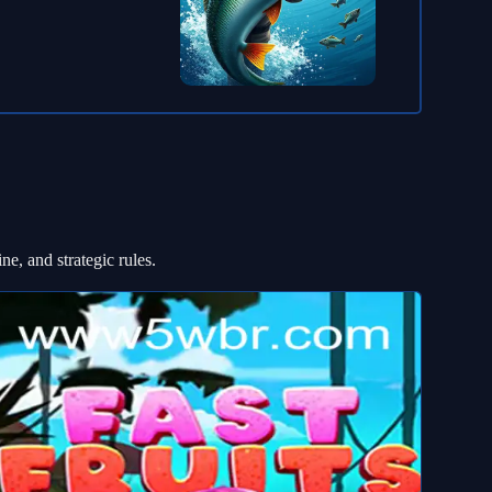
, and strategic rules.