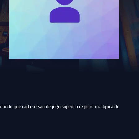
tindo que cada sessão de jogo supere a experiência típica de