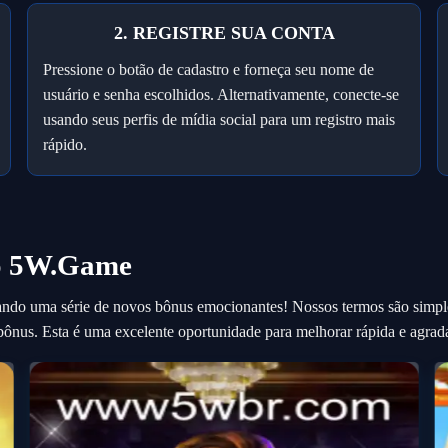
2. REGISTRE SUA CONTA
Pressione o botão de cadastro e forneça seu nome de
usuário e senha escolhidos. Alternativamente, conecte-se
usando seus perfis de mídia social para um registro mais
rápido.
do 5W.Game
o uma série de novos bônus emocionantes! Nossos termos são simples 
 bônus. Esta é uma excelente oportunidade para melhorar rápida e agrad