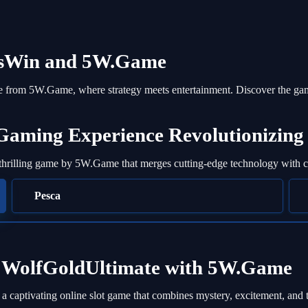
uitsWin and 5W.Game
e from 5W.Game, where strategy meets entertainment. Discover the game'
ming Experience Revolutionizing 
hrilling game by 5W.Game that merges cutting-edge technology with c
Pesca
of WolfGoldUltimate with 5W.Game
captivating online slot game that combines mystery, excitement, and the